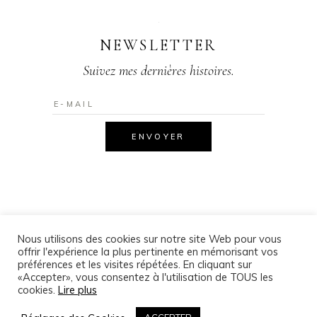
NEWSLETTER
Suivez mes dernières histoires.
Nous utilisons des cookies sur notre site Web pour vous
offrir l'expérience la plus pertinente en mémorisant vos
© 2020 Copyright – Aline LALLEMAND Photographe
– Lorraine,
préférences et les visites répétées. En cliquant sur
Meurthe-et-Moselle,
(GRAND-EST), Lunéville, Nancy, Metz,
«Accepter», vous consentez à l'utilisation de TOUS les
cookies.
Lire plus
Luxembourg, Strasbourg –
Tous droits réservés.
797 204 198 RCS NANCY.