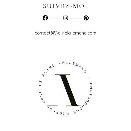
SUIVEZ-MOI
contact{@}alinelallemand.com
A
L
L
L
E
E
M
N
A
I
N
L
D
A
-
E
L
P
L
H
E
O
N
T
N
O
O
G
I
R
S
A
S
P
E
H
F
E
O
R
P