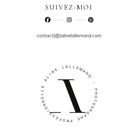
SUIVEZ-MOI
contact{@}alinelallemand.com
A
L
L
L
E
E
M
N
A
I
N
L
D
A
-
E
L
P
L
H
E
O
N
T
N
O
O
G
I
R
S
A
S
P
E
H
F
E
O
R
P