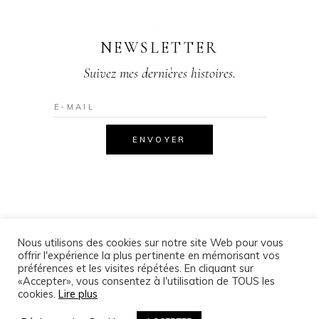
NEWSLETTER
Suivez mes dernières histoires.
Nous utilisons des cookies sur notre site Web pour vous
offrir l'expérience la plus pertinente en mémorisant vos
© 2020 Copyright – Aline LALLEMAND Photographe
– Lorraine,
préférences et les visites répétées. En cliquant sur
Meurthe-et-Moselle,
(GRAND-EST), Lunéville, Nancy, Metz,
«Accepter», vous consentez à l'utilisation de TOUS les
cookies.
Lire plus
Luxembourg, Strasbourg –
Tous droits réservés.
797 204 198 RCS NANCY.